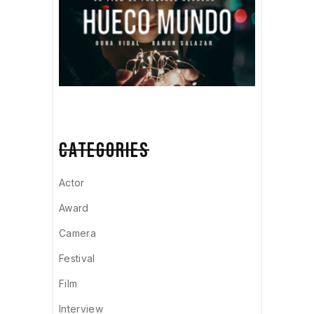
CATEGORIES
Actor
Award
Camera
Festival
Film
Interview