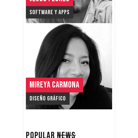
Software y APPS
MIREYA CARMONA
Diseño Gráfico
POPULAR
NEWS