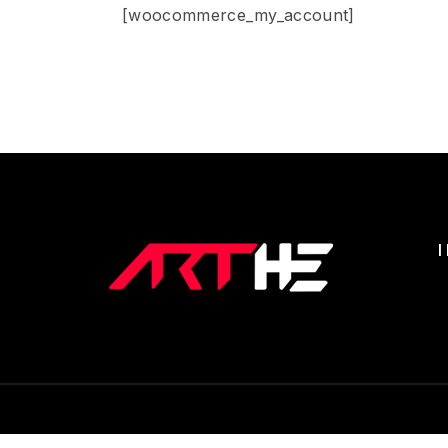
[woocommerce_my_account]
I